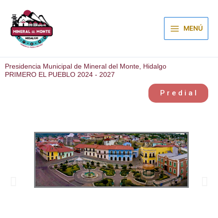
Ir
al
contenido
MENÚ
Presidencia Municipal de Mineral del Monte, Hidalgo
PRIMERO EL PUEBLO 2024 - 2027
P r e d i a l