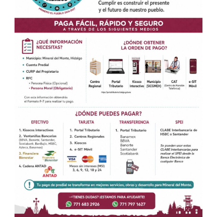
A través del cual, le daremos contestación a su queja o
sugerencia.
Teléfono (obligatorio)
*
Su queja o sugerencia es sobre:
*
Seleccione alguna de las tres opciones
Asunto:
*
Queja
Sugerencia
Descripción del asunto:
*