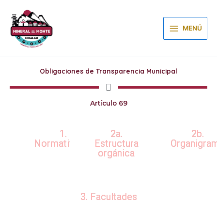
Ir
al
contenido
MENÚ
Obligaciones de Transparencia Municipal
Artículo 69
1.
2a.
2b.
Normatividad
Estructura
Organigra
orgánica
3. Facultades